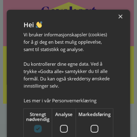
Gavekort
×
Hei
Gi gode minner i gave!
Vi bruker informasjonskapsler (cookies)
for å gi deg en best mulig opplevelse,
samt til statistikk og analyse.
Du kontrollerer dine egne data. Ved å
trykke «Godta alle» samtykker du til alle
Kjøp gavekort her
formål. Du kan også skreddersy ønskede
innstillinger selv.
Les mer i vår
Personvernerklæring
Strengt
Analyse
Markedsføring
nødvendig