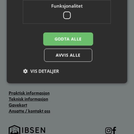
Funksjonalitet
Ibsenhuset
Postadresse
Besøksadresse
Ibsenhuset
Ibsenhuset
Postboks 133
Lundegate 6
3701 Skien
3724 Skien
GODTA ALLE
Åpningstider
AVVIS ALLE
Hverdager: kl. 12.00–19.00
Lørdag: kl. 11.00–14.00
Søndag: Stengt
VIS DETALJER
Ellers åpent to timer før forestillingsstart.
Praktisk informasjon
Teknisk informasjon
Gavekort
Ansatte / kontakt oss