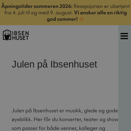
Åpningstider sommeren 2026:
Resepsjonen er ubetjent
fra 4. juli til og med 9. august.
Vi ønsker alle en riktig
god sommer!
Julen på Ibsenhuset
Julen på Ibsenhuset er musikk, glede og gode
øyeblikk. Her får du konserter, teater og show
som passer for både venner, kolleger og