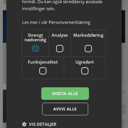
formål. Du kan også skreddersy ønskede
innstillinger selv.
Les mer i vår
Personvernerklæring
Strengt
Analyse
Markedsføring
nødvendig
Barnas jul med Erik
Mari Boine, Thomas
& Kalle
Ruud og Stein
Funksjonalitet
Ugradert
Austrud:
VáimmuLuce
Onsdag 16. desember
Onsdag 16. desember
GODTA ALLE
AVVIS ALLE
VIS DETALJER