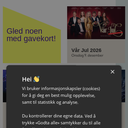
Gled noen
med gavekort!
Vår Jul 2026
Onsdag 9. desember
×
Hei
Vi bruker informasjonskapsler (cookies)
for å gi deg en best mulig opplevelse,
samt til statistikk og analyse.
Kurt Nilsen
Nøtteknekkeren
Du kontrollerer dine egne data. Ved å
juleturné 2026
trykke «Godta alle» samtykker du til alle
Torsdag 10. desember
Fredag 11. desember