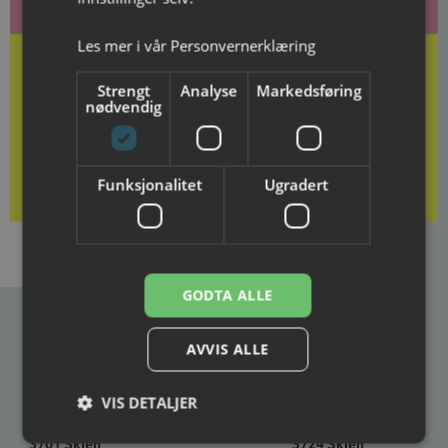
Les mer i vår
Personvernerklæring
Strengt
Analyse
Markedsføring
nødvendig
Kjøp gavekort her
Funksjonalitet
Ugradert
GODTA ALLE
AVVIS ALLE
Ibsenhuset
Postadresse
Besøksadresse
VIS DETALJER
Ibsenhuset
Ibsenhuset
Postboks 133
Lundegate 6
3701 Skien
3724 Skien