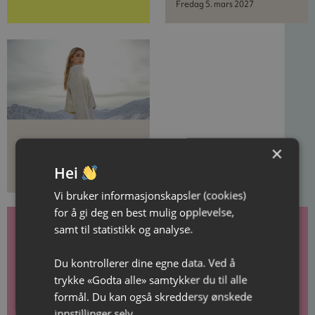
Fredag 5. mars 2027
Christel Alsos: I den
×
kalde vinter
Hei
Onsdag 2. desember
Vi bruker informasjonskapsler (cookies)
for å gi deg en best mulig opplevelse,
samt til statistikk og analyse.
Gavekort
Du kontrollerer dine egne data. Ved å
trykke «Godta alle» samtykker du til alle
Gi gode minner i gave!
formål. Du kan også skreddersy ønskede
innstillinger selv.