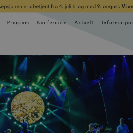
epsjonen er ubetjent fra 4. juli til og med 9. august.
Vi ø
Program
Konferanse
Aktuelt
Informasjo