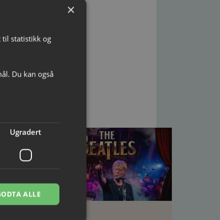
×
il statistikk og
mål. Du kan også
:
Ugradert
GODTA ALLE