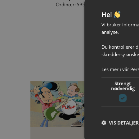
Ordinær: 595
Hei
Vi bruker informas
analyse.
Du kontrollerer d
skreddersy ønsked
Les mer i vår
Per
Strengt
nødvendig
VIS DETALJER