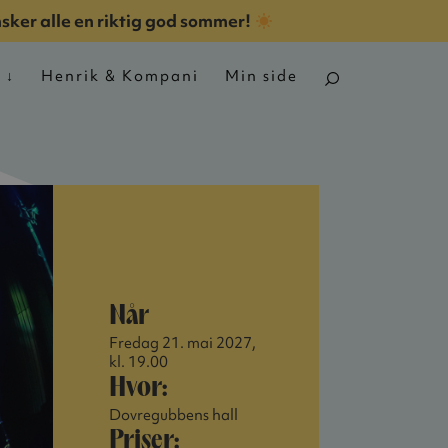
nsker alle en riktig god sommer!
n
Henrik & Kompani
Min side
Når
Fredag 21. mai 2027,
kl. 19.00
Hvor:
Dovregubbens hall
Priser: