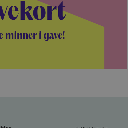
vekort
e minner i gave!