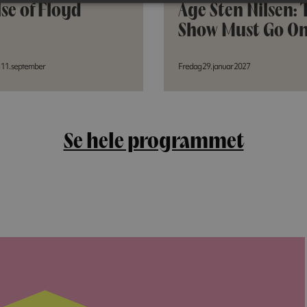
se of Floyd
Åge Sten Nilsen: 
Show Must Go O
 11. september
Fredag 29. januar 2027
Se hele programmet