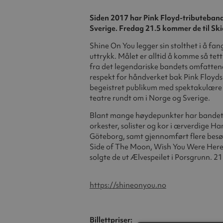
Siden 2017 har Pink Floyd-tributebande
Sverige. Fredag 21.5 kommer de til Ski
Shine On You legger sin stolthet i å fan
uttrykk. Målet er alltid å komme så tett
fra det legendariske bandets omfatten
respekt for håndverket bak Pink Floyds
begeistret publikum med spektakulære 
teatre rundt om i Norge og Sverige.
Blant mange høydepunkter har bandet
orkester, solister og kor i ærverdige H
Göteborg, samt gjennomført flere besøk
Side of The Moon, Wish You Were Here o
solgte de ut Ælvespeilet i Porsgrunn. 21.
https://shineonyou.no
Billettpriser: