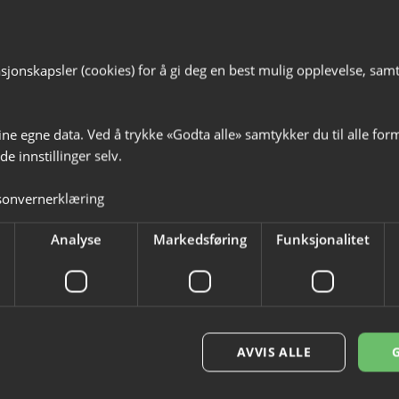
jonskapsler (cookies) for å gi deg en best mulig opplevelse, samt t
ine egne data. Ved å trykke «Godta alle» samtykker du til alle for
e innstillinger selv.
Lignende arrangementer
sonvernerklæring
Analyse
Markedsføring
Funksjonalitet
AVVIS ALLE