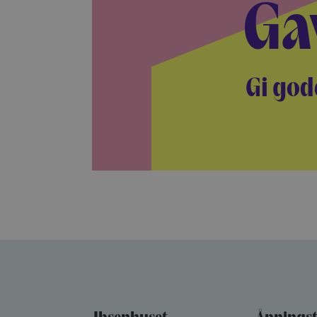
Ga
Gi god