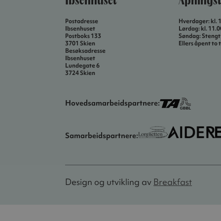
Ibsenhuset
Åpningst
Postadresse
Hverdager: kl. 
Ibsenhuset
Lørdag: kl. 11.
Postboks 133
Søndag: Stengt
3701 Skien
Ellers åpent to t
Besøksadresse
Ibsenhuset
Lundegate 6
3724 Skien
Hovedsamarbeidspartnere:
Samarbeidspartnere:
Design og utvikling av
Breakfast