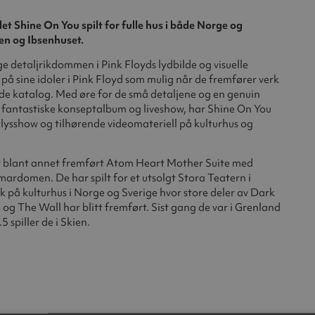
t Shine On You spilt for fulle hus i både Norge og
en og Ibsenhuset.
ge detaljrikdommen i Pink Floyds lydbilde og visuelle
 på sine idoler i Pink Floyd som mulig når de fremfører verk
de katalog. Med øre for de små detaljene og en genuin
 fantastiske konseptalbum og liveshow, har Shine On You
lysshow og tilhørende videomateriell på kulturhus og
 blant annet fremført Atom Heart Mother Suite med
amardomen. De har spilt for et utsolgt Stora Teatern i
 på kulturhus i Norge og Sverige hvor store deler av Dark
g The Wall har blitt fremført. Sist gang de var i Grenland
5 spiller de i Skien.