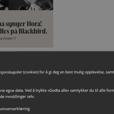
na synger Nora!
lles på Blackbird.
y, October 17
jonskapsler (cookies) for å gi deg en best mulig opplevelse, samt t
ine egne data. Ved å trykke «Godta alle» samtykker du til alle for
e innstillinger selv.
sonvernerklæring