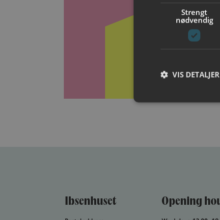
Gi
Strengt
nødvendig
Give the gi
VIS DETALJER
Ibsenhuset
Opening ho