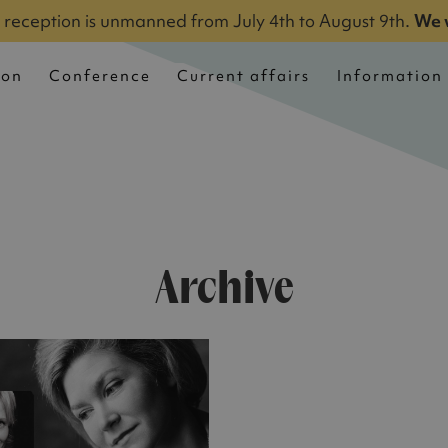
reception is unmanned from July 4th to August 9th.
We 
 on
Conference
Current affairs
Information
Archive