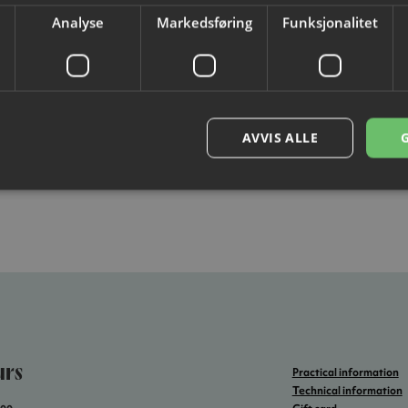
ft card
Analyse
Markedsføring
Funksjonalitet
ft of good memories!
AVVIS ALLE
urs
Practical information
Technical information