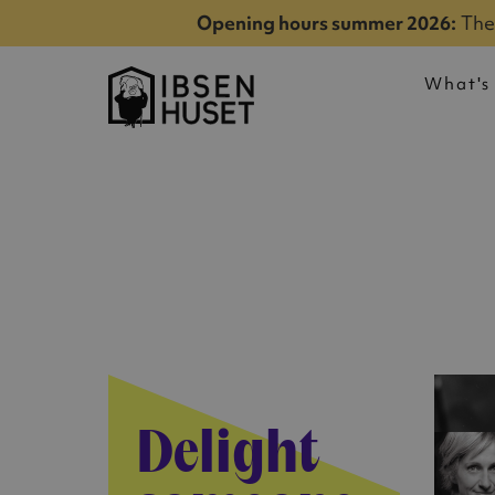
Opening hours summer 2026:
The 
What's
Delight