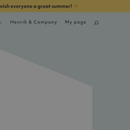
wish everyone a great summer!
Henrik & Company
My page