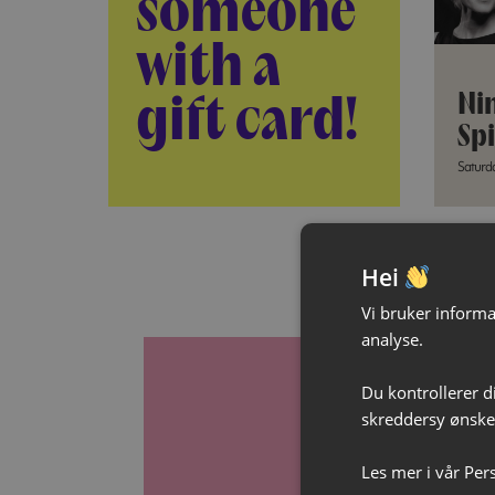
someone
with a
Ni
gift card!
Spi
Saturda
Hei
Vi bruker informas
analyse.
Du kontrollerer d
skreddersy ønsked
Les mer i vår
Per