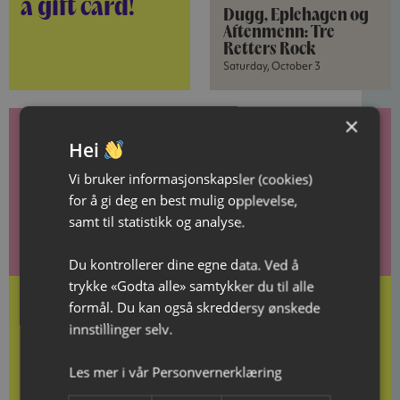
a gift card!
Dugg, Eplehagen og
Aftenmenn: Tre
Retters Rock
Saturday, October 3
×
Hei
Gift card
Vi bruker informasjonskapsler (cookies)
for å gi deg en best mulig opplevelse,
Give the gift of good memories!
samt til statistikk og analyse.
Du kontrollerer dine egne data. Ved å
trykke «Godta alle» samtykker du til alle
formål. Du kan også skreddersy ønskede
innstillinger selv.
Buy gift cards here
Les mer i vår
Personvernerklæring