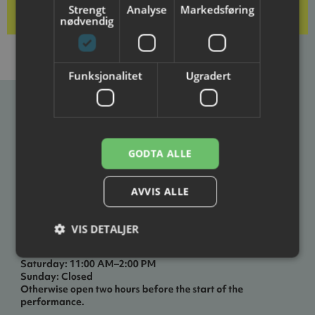
Strengt
Analyse
Markedsføring
nødvendig
Funksjonalitet
Ugradert
Ibsenhuset
Postal address
Visiting address
GODTA ALLE
Ibsenhuset
Ibsenhuset
PO Box 133
Lundegate 6
3701 Skien
3724 Skien
AVVIS ALLE
VIS DETALJER
Opening hours
Weekdays: 12:00 –19:00
Saturday: 11:00 AM–2:00 PM
Sunday: Closed
Otherwise open two hours before the start of the
performance.