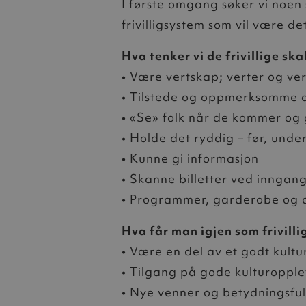
I første omgang søker vi noen 
frivilligsystem som vil være de
Hva tenker vi de frivillige ska
• Være vertskap; verter og ve
• Tilstede og oppmerksomme o
• «Se» folk når de kommer og
• Holde det ryddig – før, unde
• Kunne gi informasjon
• Skanne billetter ved inngan
• Programmer, garderobe og
Hva får man igjen som frivilli
• Være en del av et godt kultur
• Tilgang på gode kulturopple
• Nye venner og betydningsfu