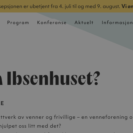
epsjonen er ubetjent fra 4. juli til og med 9. august.
Vi ø
Program
Konferanse
Aktuelt
Informasjo
på Ibsenhuset?
RE
ttverk av venner og frivillige – en venneforening o
ulpet oss litt med det?