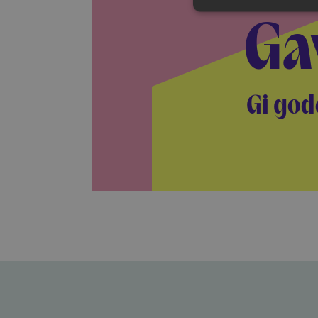
Ga
Gi god