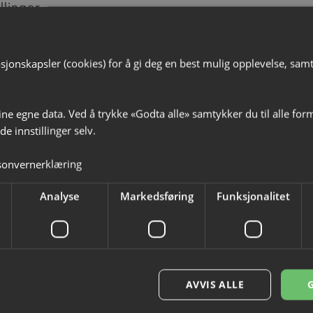
illinger
 følgende:
«Vi er vennlige, åpne, fordomsfrie og ra
 er det viktigste vi kan gi alle besøkende fremover.
jonskapsler (cookies) for å gi deg en best mulig opplevelse, samt t
en e-post
huset.no
ine egne data. Ved å trykke «Godta alle» samtykker du til alle for
e innstillinger selv.
sonvernerklæring
Analyse
Markedsføring
Funksjonalitet
AVVIS ALLE