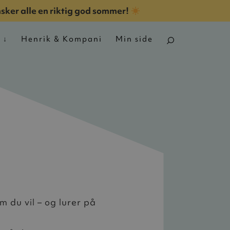
nsker alle en riktig god sommer!
n
Henrik & Kompani
Min side
m du vil – og lurer på