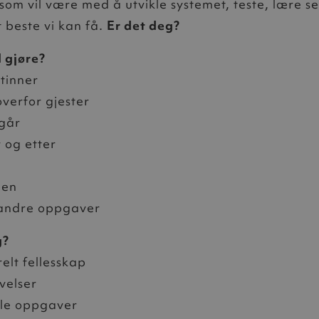
som vil være med å utvikle systemet, teste, lære s
t beste vi kan få.
Er det deg?
l gjøre?
rtinner
verfor gjester
 går
r og etter
gen
 andre oppgaver
g?
elt fellesskap
velser
lle oppgaver