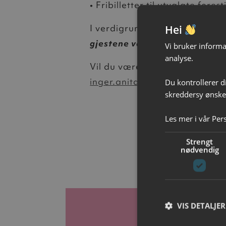
• Fribilletter til utvalgte forest
I verdigrunnlaget vårt sier vi
Hei
gjestene våre.»
. Vi tenker det
Vi bruker informas
analyse.
Vil du være med? – send meg 
inger.anita.gundersen@ibsen
Du kontrollerer d
skreddersy ønsked
Les mer i vår
Per
Strengt
nødvendig
VIS DETALJER