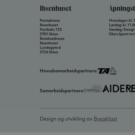
Ibsenhuset
Åpningst
Postadresse
Hverdager: kl. 
Ibsenhuset
Lørdag: kl. 11.
Postboks 133
Søndag: Stengt
3701 Skien
Ellers åpent to t
Besøksadresse
Ibsenhuset
Lundegate 6
3724 Skien
Hovedsamarbeidspartnere:
Samarbeidspartnere:
Design og utvikling av
Breakfast