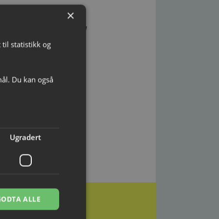
×
use mot hverandre og
il statistikk og
mål. Du kan også
Ugradert
GODTA ALLE