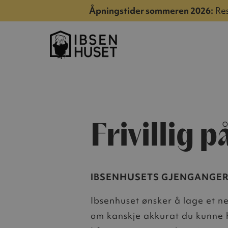
Åpningstider sommeren 2026:
Res
Frivillig 
IBSENHUSETS GJENGANGE
Ibsenhuset ønsker å lage et ne
om kanskje akkurat du kunne hj