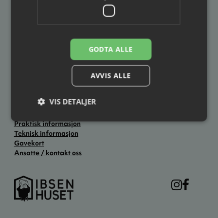
Postadresse
Besøksadresse
Ibsenhuset
Ibsenhuset
Postboks 133
Lundegate 6
3701 Skien
3724 Skien
GODTA ALLE
Åpningstider
Hverdager: kl. 12.00–19.00
AVVIS ALLE
Lørdag: kl. 11.00–14.00
Søndag: Stengt
Ellers åpent to timer før forestillingsstart.
VIS DETALJER
Praktisk informasjon
Teknisk informasjon
Gavekort
Ansatte / kontakt oss