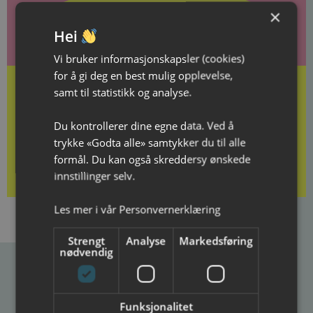
×
Gi gode minner i gave!
Hei
Vi bruker informasjonskapsler (cookies)
for å gi deg en best mulig opplevelse,
samt til statistikk og analyse.
Du kontrollerer dine egne data. Ved å
Kjøp gavekort her
trykke «Godta alle» samtykker du til alle
formål. Du kan også skreddersy ønskede
innstillinger selv.
Les mer i vår
Personvernerklæring
Strengt
Analyse
Markedsføring
nødvendig
Ibsenhuset
Funksjonalitet