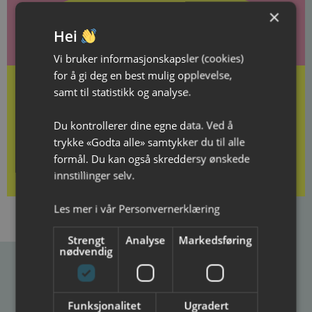
×
Gi gode minner i gave!
Hei
Vi bruker informasjonskapsler (cookies)
for å gi deg en best mulig opplevelse,
samt til statistikk og analyse.
Du kontrollerer dine egne data. Ved å
Kjøp gavekort her
trykke «Godta alle» samtykker du til alle
formål. Du kan også skreddersy ønskede
innstillinger selv.
Les mer i vår
Personvernerklæring
Strengt
Analyse
Markedsføring
nødvendig
Ibsenhuset
Funksjonalitet
Ugradert