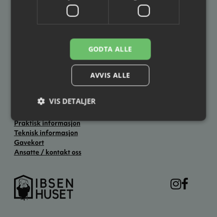
Postadresse
Besøksadresse
Ibsenhuset
Ibsenhuset
Postboks 133
Lundegate 6
3701 Skien
3724 Skien
GODTA ALLE
Åpningstider
Hverdager: kl. 12.00–19.00
AVVIS ALLE
Lørdag: kl. 11.00–14.00
Søndag: Stengt
Ellers åpent to timer før forestillingsstart.
VIS DETALJER
Praktisk informasjon
Teknisk informasjon
Gavekort
Ansatte / kontakt oss