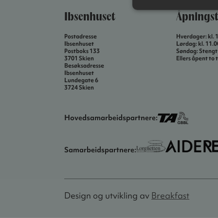
Ibsenhuset
Åpningst
Postadresse
Hverdager: kl. 
Ibsenhuset
Lørdag: kl. 11.
Postboks 133
Søndag: Stengt
3701 Skien
Ellers åpent to t
Besøksadresse
Ibsenhuset
Lundegate 6
3724 Skien
Hovedsamarbeidspartnere:
Samarbeidspartnere:
Design og utvikling av
Breakfast