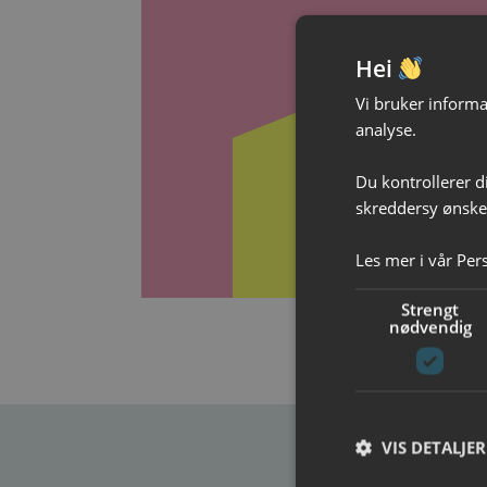
Ga
Hei
Vi bruker informas
analyse.
Gi god
Du kontrollerer d
skreddersy ønsked
Les mer i vår
Per
Strengt
nødvendig
VIS DETALJER