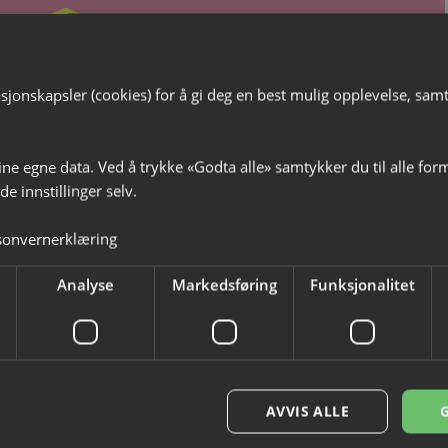
vekort
jonskapsler (cookies) for å gi deg en best mulig opplevelse, samt t
e minner i gave!
ine egne data. Ved å trykke «Godta alle» samtykker du til alle for
e innstillinger selv.
sonvernerklæring
Analyse
Markedsføring
Funksjonalitet
AVVIS ALLE