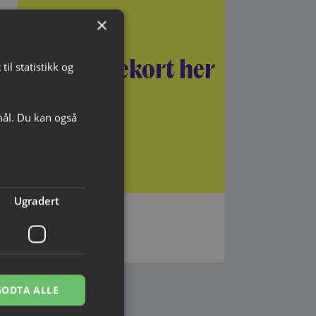
×
il statistikk og
Kjøp gavekort her
mål. Du kan også
Ugradert
GODTA ALLE