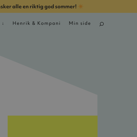
nsker alle en riktig god sommer!
n
Henrik & Kompani
Min side