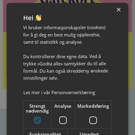
Gavekort
×
Gi gode minner i gave!
Hei
Vi bruker informasjonskapsler (cookies)
for å gi deg en best mulig opplevelse,
samt til statistikk og analyse.
Du kontrollerer dine egne data. Ved å
Kjøp gavekort her
trykke «Godta alle» samtykker du til alle
formål. Du kan også skreddersy ønskede
innstillinger selv.
Les mer i vår
Personvernerklæring
Strengt
Analyse
Markedsføring
nødvendig
Ibsenhuset
Funksjonalitet
Ugradert