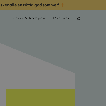
nsker alle en riktig god sommer!
n
Henrik & Kompani
Min side