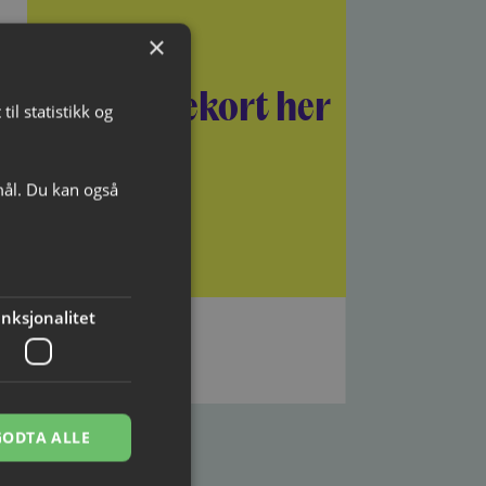
×
Kjøp gavekort her
il statistikk og
mål. Du kan også
nksjonalitet
GODTA ALLE