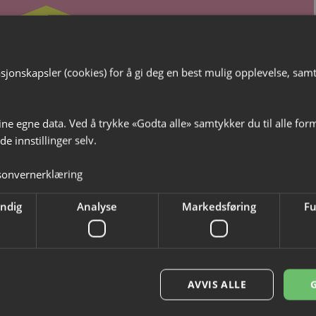
vekort
jonskapsler (cookies) for å gi deg en best mulig opplevelse, samt t
e minner i gave!
ine egne data. Ved å trykke «Godta alle» samtykker du til alle for
e innstillinger selv.
sonvernerklæring
endig
Analyse
Markedsføring
Fu
AVVIS ALLE