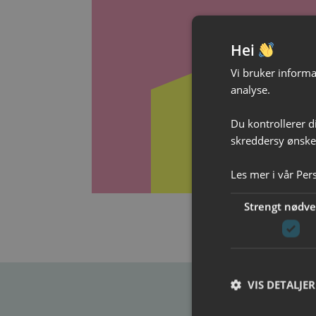
Ga
Hei
Vi bruker informas
analyse.
Gi god
Du kontrollerer d
skreddersy ønsked
Les mer i vår
Per
Strengt nødv
VIS DETALJER