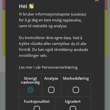
Hei
Vi bruker informasjonskapsler (cookies)
for å gi deg en best mulig opplevelse,
samt til statistikk og analyse.
Kjøp gavekort her
Du kontrollerer dine egne data. Ved å
trykke «Godta alle» samtykker du til alle
formål. Du kan også skreddersy ønskede
innstillinger selv.
Les mer i vår
Personvernerklæring
Strengt
Analyse
Markedsføring
nødvendig
Ibsenhuset
Postadresse
Besøksadresse
Funksjonalitet
Ugradert
Ibsenhuset
Ibsenhuset
Postboks 133
Lundegate 6