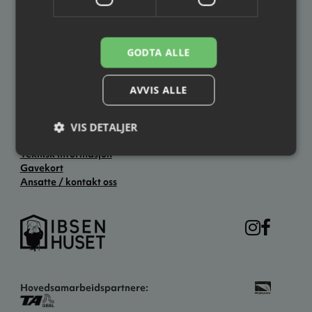
3701 Skien
3724 Skien
Åpningstider
GODTA ALLE
Hverdager: kl. 12.00–19.00
Lørdag: kl. 11.00–14.00
Søndag: Stengt
AVVIS ALLE
Ellers åpent to timer før forestillingsstart.
VIS DETALJER
Praktisk informasjon
Teknisk informasjon
Gavekort
Ansatte / kontakt oss
Hovedsamarbeidspartnere: