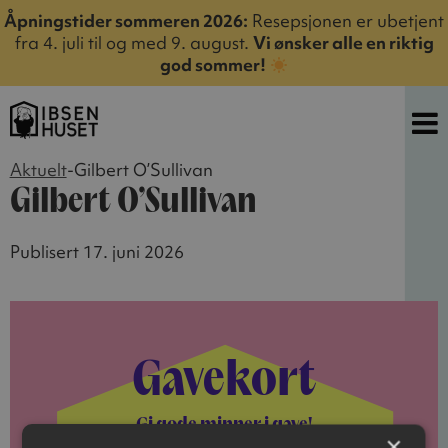
Åpningstider sommeren 2026:
Resepsjonen er ubetjent
fra 4. juli til og med 9. august.
Vi ønsker alle en riktig
god sommer!
Aktuelt
-
Gilbert O’Sullivan
Gilbert O’Sullivan
Publisert 17. juni 2026
Gavekort
Gi gode minner i gave!
×