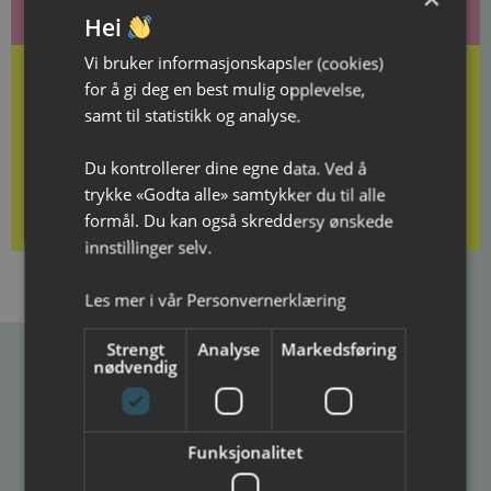
Hei
Vi bruker informasjonskapsler (cookies)
for å gi deg en best mulig opplevelse,
samt til statistikk og analyse.
Kjøp gavekort her
Du kontrollerer dine egne data. Ved å
trykke «Godta alle» samtykker du til alle
formål. Du kan også skreddersy ønskede
innstillinger selv.
Les mer i vår
Personvernerklæring
Strengt
Analyse
Markedsføring
nødvendig
Ibsenhuset
Postadresse
Besøksadresse
Funksjonalitet
Ibsenhuset
Ibsenhuset
Postboks 133
Lundegate 6