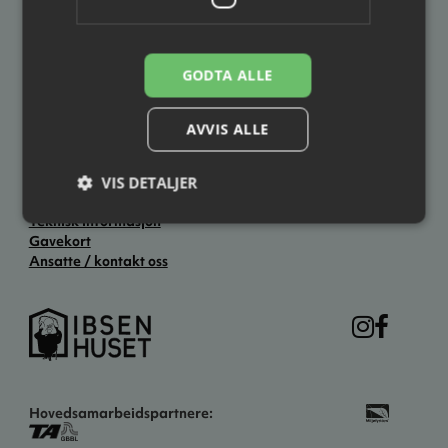
3701 Skien
3724 Skien
Åpningstider
GODTA ALLE
Hverdager: kl. 12.00–19.00
Lørdag: kl. 11.00–14.00
Søndag: Stengt
AVVIS ALLE
Ellers åpent to timer før forestillingsstart.
VIS DETALJER
Praktisk informasjon
Teknisk informasjon
Gavekort
Ansatte / kontakt oss
Hovedsamarbeidspartnere: