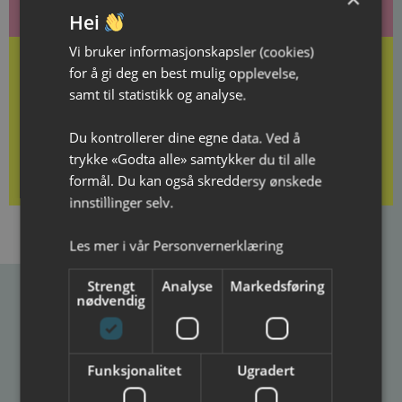
Hei
Vi bruker informasjonskapsler (cookies)
for å gi deg en best mulig opplevelse,
samt til statistikk og analyse.
Kjøp gavekort her
Du kontrollerer dine egne data. Ved å
trykke «Godta alle» samtykker du til alle
formål. Du kan også skreddersy ønskede
innstillinger selv.
Les mer i vår
Personvernerklæring
Strengt
Analyse
Markedsføring
nødvendig
Ibsenhuset
Postadresse
Besøksadresse
Funksjonalitet
Ugradert
Ibsenhuset
Ibsenhuset
Postboks 133
Lundegate 6