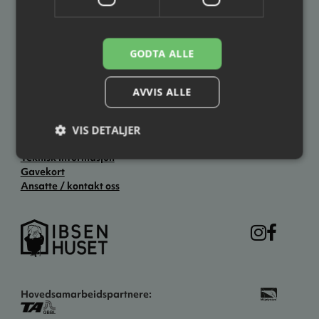
3701 Skien
3724 Skien
Åpningstider
GODTA ALLE
Hverdager: kl. 12.00–19.00
Lørdag: kl. 11.00–14.00
Søndag: Stengt
AVVIS ALLE
Ellers åpent to timer før forestillingsstart.
VIS DETALJER
Praktisk informasjon
Teknisk informasjon
Gavekort
Ansatte / kontakt oss
Hovedsamarbeidspartnere: