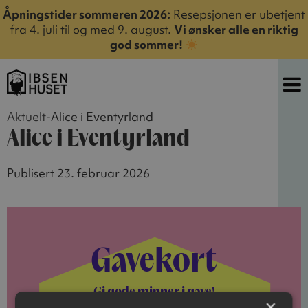
Åpningstider sommeren 2026:
Resepsjonen er ubetjent
fra 4. juli til og med 9. august.
Vi ønsker alle en riktig
god sommer!
Aktuelt
-
Alice i Eventyrland
Alice i Eventyrland
Publisert 23. februar 2026
Gavekort
Gi gode minner i gave!
×