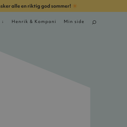
nsker alle en riktig god sommer!
n
Henrik & Kompani
Min side