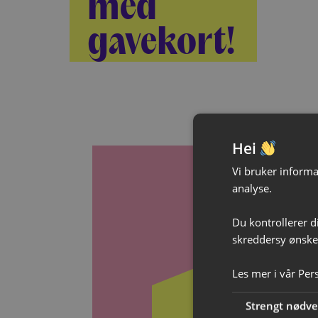
med
gavekort!
Hei
Vi bruker informas
analyse.
Du kontrollerer d
Ga
skreddersy ønsked
Les mer i vår
Per
Gi god
Strengt nødv