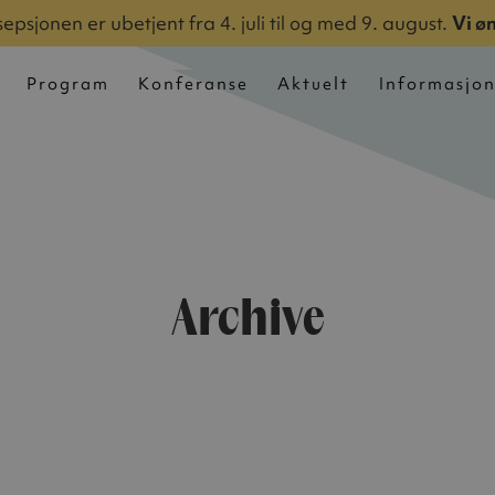
epsjonen er ubetjent fra 4. juli til og med 9. august.
Vi ø
Program
Konferanse
Aktuelt
Informasjo
Archive