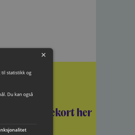
×
il statistikk og
mål. Du kan også
Kjøp gavekort her
nksjonalitet