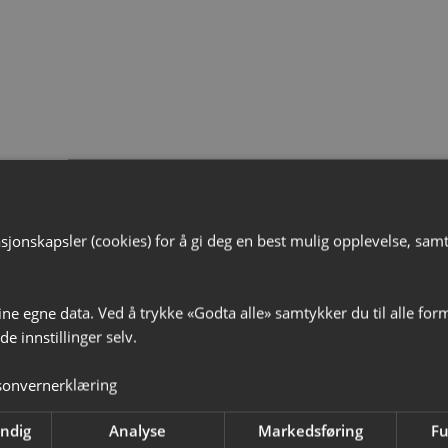
jonskapsler (cookies) for å gi deg en best mulig opplevelse, samt t
ine egne data. Ved å trykke «Godta alle» samtykker du til alle for
vekort
e innstillinger selv.
sonvernerklæring
e minner i gave!
endig
Analyse
Markedsføring
Fu