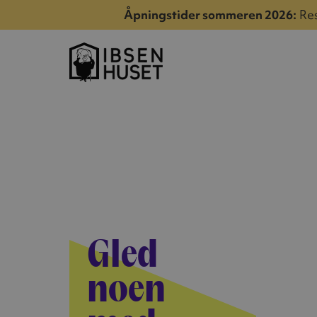
Åpningstider sommeren 2026:
Res
Gled
noen