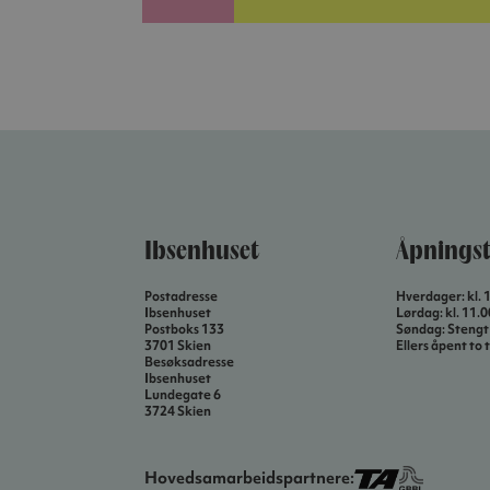
Ibsenhuset
Åpningst
Postadresse
Hverdager: kl. 
Ibsenhuset
Lørdag: kl. 11.
Postboks 133
Søndag: Stengt
3701 Skien
Ellers åpent to t
Besøksadresse
Ibsenhuset
Lundegate 6
3724 Skien
Hovedsamarbeidspartnere: