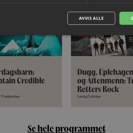
AVVIS ALLE
rdagsbarn:
Dugg, Eplehage
ptain Credible
og Aftenmenn: T
Retters Rock
 19. september
Lørdag 3. oktober
Se hele programmet