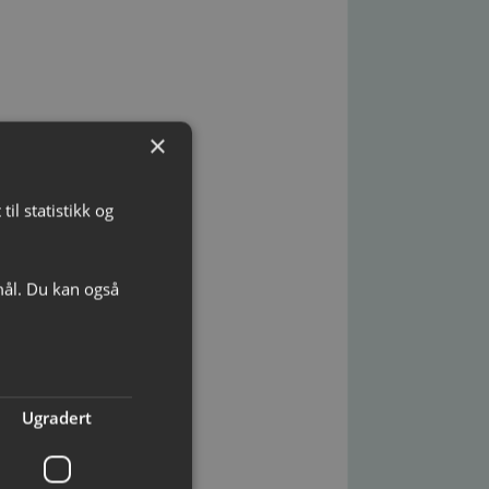
×
il statistikk og
mål. Du kan også
Ugradert
: