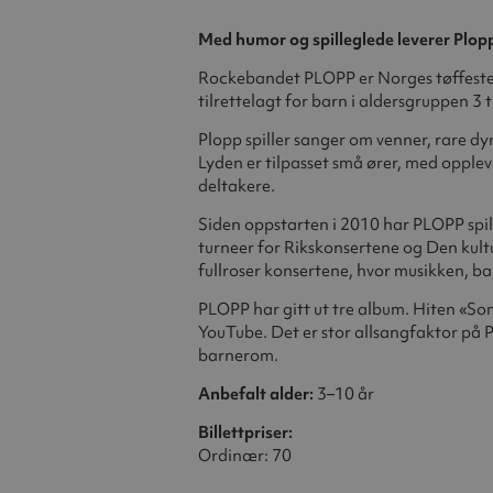
Med humor og spilleglede leverer Plopp
Rockebandet PLOPP er Norges tøffeste 
tilrettelagt for barn i aldersgruppen 3 
Plopp spiller sanger om venner, rare dyr
Lyden er tilpasset små ører, med opplev
deltakere.
Siden oppstarten i 2010 har PLOPP spilt
turneer for Rikskonsertene og Den kultur
fullroser konsertene, hvor musikken, bar
PLOPP har gitt ut tre album. Hiten «So
YouTube. Det er stor allsangfaktor på P
barnerom.
Anbefalt alder:
3–10 år
Billettpriser:
Ordinær: 70