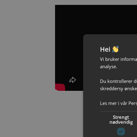
Hei
Vi bruker informas
analyse.
Du kontrollerer d
skreddersy ønsked
Les mer i vår
Per
Strengt
nødvendig