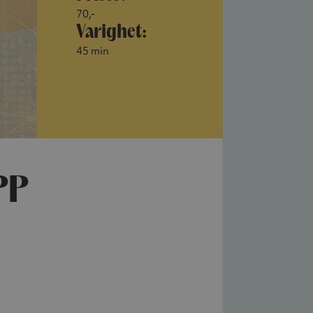
70,-
Varighet:
45 min
PP