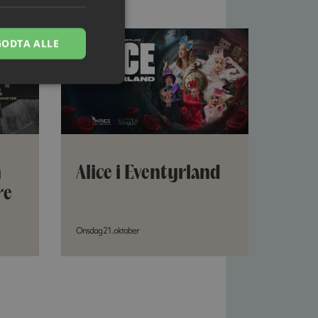
GODTA ALLE
n
Alice i Eventyrland
re
Onsdag 21. oktober