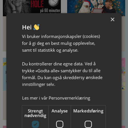
×
Hei
Liv Gulbrandsen:
Barnas jul med Erik &
Harry Hole på 60
Kalle
Vi bruker informasjonskapsler (cookies)
minutter
for å gi deg en best mulig opplevelse,
Onsdag 18. november
Onsdag 16. desember
samt til statistikk og analyse.
Du kontrollerer dine egne data. Ved å
trykke «Godta alle» samtykker du til alle
formål. Du kan også skreddersy ønskede
innstillinger selv.
Les mer i vår
Personvernerklæring
Dyrene i
Riksteatret: Kakejazz
Hakkebakkeskogen
Strengt
Analyse
Markedsføring
Fredag 22. januar 2027
Lørdag 3. april 2027
nødvendig