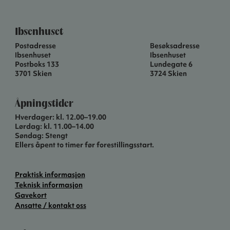
Ibsenhuset
Postadresse
Besøksadresse
Ibsenhuset
Ibsenhuset
Postboks 133
Lundegate 6
3701 Skien
3724 Skien
Åpningstider
Hverdager: kl. 12.00–19.00
Lørdag: kl. 11.00–14.00
Søndag: Stengt
Ellers åpent to timer før forestillingsstart.
Praktisk informasjon
Teknisk informasjon
Gavekort
Ansatte / kontakt oss