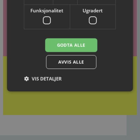
Funksjonalitet
Ugradert
Gavekort
Gi gode minner i gave!
GODTA ALLE
AVVIS ALLE
VIS DETALJER
Kjøp gavekort her