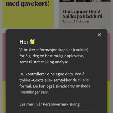
med gavekort!
Nina synger Nora!
Spilles på Blackbird.
Lørdag 17. oktober
×
Hei
Vi bruker informasjonskapsler (cookies)
Gavekort
for å gi deg en best mulig opplevelse,
samt til statistikk og analyse.
Gi gode minner i gave!
Du kontrollerer dine egne data. Ved å
trykke «Godta alle» samtykker du til alle
formål. Du kan også skreddersy ønskede
innstillinger selv.
Les mer i vår
Personvernerklæring
Kjøp gavekort her