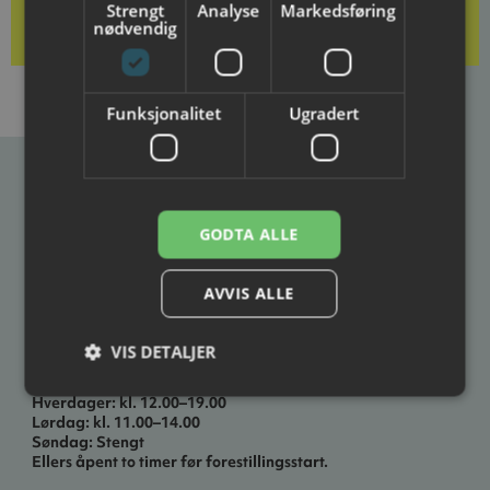
Strengt
Analyse
Markedsføring
nødvendig
Funksjonalitet
Ugradert
Ibsenhuset
GODTA ALLE
Postadresse
Besøksadresse
Ibsenhuset
Ibsenhuset
Postboks 133
Lundegate 6
AVVIS ALLE
3701 Skien
3724 Skien
VIS DETALJER
Åpningstider
Hverdager: kl. 12.00–19.00
Lørdag: kl. 11.00–14.00
Søndag: Stengt
Ellers åpent to timer før forestillingsstart.