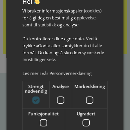
Hei
Vi bruker informasjonskapsler (cookies)
for å gi deg en best mulig opplevelse,
samt til statistikk og analyse.
Kjøp gavekort her
Du kontrollerer dine egne data. Ved å
trykke «Godta alle» samtykker du til alle
formål. Du kan også skreddersy ønskede
innstillinger selv.
Les mer i vår
Personvernerklæring
Strengt
Analyse
Markedsføring
nødvendig
Ibsenhuset
Postadresse
Besøksadresse
Ibsenhuset
Ibsenhuset
Funksjonalitet
Ugradert
Postboks 133
Lundegate 6
3701 Skien
3724 Skien